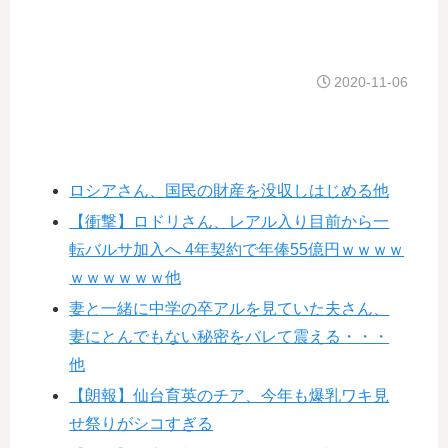
2020-11-06
ロシアさん、国民の財産を没収しはじめる他
【衝撃】ロドリさん、レアル入り目前から一
転バルサ加入へ 4年契約で年俸55億円ｗｗｗｗ
ｗｗｗｗｗｗ他
妻と一緒に中学の卒アルを見ていた夫さん、
妻にとんでもない秘密をバレて震える・・・
他
【朗報】仙台育英のチア、今年も爆乳ワキ見
せ祭りがシコすぎる