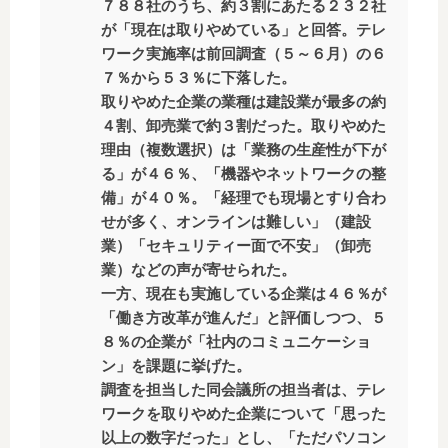
７８８社のうち、約３割にあたる２３２社
が「現在は取りやめている」と回答。テレ
ワーク実施率は前回調査（５～６月）の６
７％から５３％に下落した。
取りやめた企業の業種は建設業が最多の約
４割、卸売業で約３割だった。取りやめた
理由（複数選択）は「業務の生産性が下が
る」が４６％、「機器やネットワークの整
備」が４０％。「経理でも現場とすり合わ
せが多く、オンラインは難しい」（建設
業）「セキュリティー面で不安」（卸売
業）などの声が寄せられた。
一方、現在も実施している企業は４６％が
「働き方改革が進んだ」と評価しつつ、５
８％の企業が「社内のコミュニケーショ
ン」を課題に挙げた。
調査を担当した同会議所の担当者は、テレ
ワークを取りやめた企業について「思った
以上の数字だった」とし、「ただパソコン