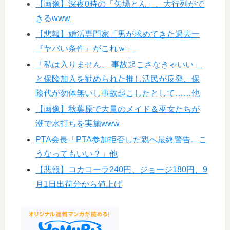
【画像】深夜0時の「矢場とん」、大行列がで
きるwww
【悲報】婚活専門家「男が求めてきた過去一
『ヤバい条件』がこれｗ」
「私は入りません、 事故起こさなきゃいい」
と保険加入を勧められた推し活民が反発、保
険代が勿体無いし事故起こしたとして……他
【画像】秋葉原で大量のメイド＆巫女たちが
潮で水打ちを実施www
PTA会長「PTA参加拒否した親へ最終警告。こ
うなってもいい？」他
【悲報】コカコーラ240円、ジョージ180円、9
月1日出荷分から値上げ