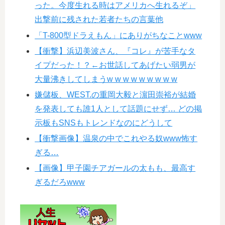
った。今度生れる時はアメリカへ生れるぞ」
出撃前に残された若者たちの言葉他
「T-800型ドラえもん」にありがちなことwww
【衝撃】浜辺美波さん、『コレ』が苦手なタ
イプだった！？←お世話してあげたい弱男が
大量沸きしてしまうw w w w w w w w w
嫌儲板、WEST.の重岡大毅と濵田崇裕が結婚
を発表しても誰1人として話題にせず… どの掲
示板もSNSもトレンドなのにどうして
【衝撃画像】温泉の中でこれやる奴www怖す
ぎる…
【画像】甲子園チアガールの太もも、最高す
ぎるだろwww