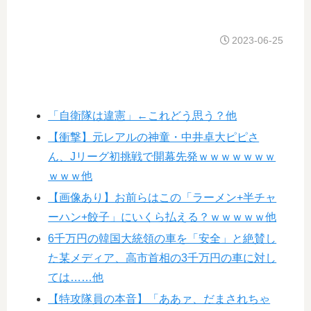
2023-06-25
「自衛隊は違憲」←これどう思う？他
【衝撃】元レアルの神童・中井卓大ピピさ
ん、Jリーグ初挑戦で開幕先発ｗｗｗｗｗｗｗ
ｗｗｗ他
【画像あり】お前らはこの「ラーメン+半チャ
ーハン+餃子」にいくら払える？ｗｗｗｗｗ他
6千万円の韓国大統領の車を「安全」と絶賛し
た某メディア、高市首相の3千万円の車に対し
ては……他
【特攻隊員の本音】「ああァ、だまされちゃ