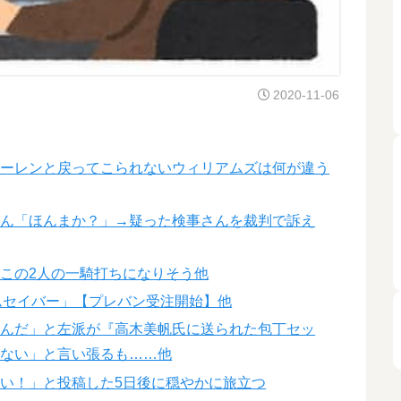
2020-11-06
ラーレンと戻ってこられないウィリアムズは何が違う
さん「ほんまか？」→疑った検事さんを裁判で訴え
この2人の一騎打ちになりそう他
ムセイバー」【プレバン受注開始】他
いんだ」と左派が『高木美帆氏に送られた包丁セッ
がない」と言い張るも……他
い！」と投稿した5日後に穏やかに旅立つ