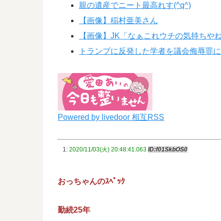
親の遺産でニート最高れす(^q^)
【画像】稲村亜美さん
【画像】JK「なぁこれウチの気持ちや
トランプに反発した学者を議会侮辱罪
Powered by livedoor 相互RSS
1:
2020/11/03(火) 20:48:41.063
ID:f01SkbOS0
おっちゃんのｽﾍﾟｯｸ
勤続25年