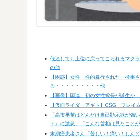
低迷しても上位に戻ってこられるマク
の他
【困惑】女性「性的暴行された」検事
る・・・・・・・・・他
【画像】国連、初の女性総長が誕生か 
【仮面ライダーアギト】CSG「フレイ
「高市早苗はどんだけ自己顕示欲が強
ト』に激怒、「こんな首相は見たこと
末期癌患者さん「苦しい！痛い！しんど