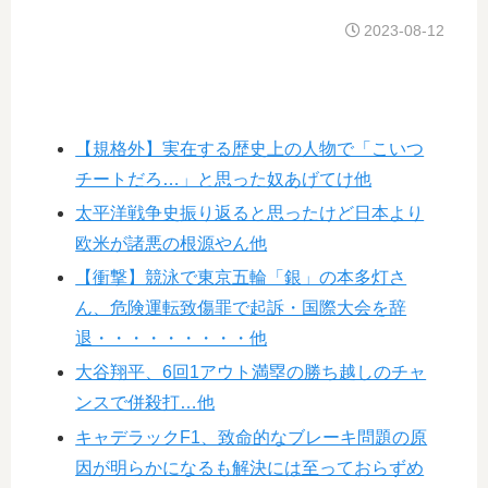
2023-08-12
【規格外】実在する歴史上の人物で「こいつ
チートだろ…」と思った奴あげてけ他
太平洋戦争史振り返ると思ったけど日本より
欧米が諸悪の根源やん他
【衝撃】競泳で東京五輪「銀」の本多灯さ
ん、危険運転致傷罪で起訴・国際大会を辞
退・・・・・・・・・他
大谷翔平、6回1アウト満塁の勝ち越しのチャ
ンスで併殺打…他
キャデラックF1、致命的なブレーキ問題の原
因が明らかになるも解決には至っておらずめ