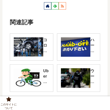
関連記事
コ
ハ
ロ
ー
ナ
ド
ウ
オ
イ
フ
ル
が
Ub
ウ
ス
コ
er
ー
の
ロ
Ea
バ
影
ナ
ts
ー
響
需
頼
イ
で
要
ん
ー
勝
と
だ
ツ
ち
し
このサイトに
ついて
ら､
の