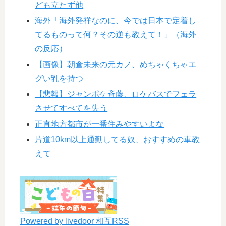
ども立たず他
海外「海外発祥なのに、今では日本で定着し
てるものって何？その逆も教えて！」（海外
の反応）
【画像】朝倉未来の元カノ、めちゃくちゃエ
グい乳を持つ
【悲報】ジャンポケ斉藤、ロケバスでフェラ
させてすべてを失う
正直地方都市が一番住みやすいよな
片道10km以上通勤してる奴、おすすめの車教
えて
Powered by livedoor 相互RSS