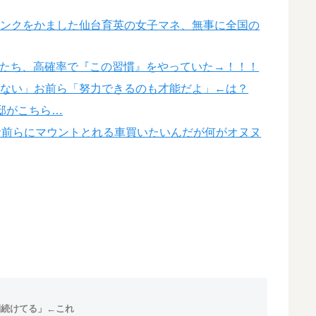
インクをかました仙台育英の女子マネ、無事に全国の
供たち、高確率で『この習慣』をやっていた→！！！
ゃない」お前ら「努力できるのも才能だよ」←は？
邸がこちら…
お前らにマウントとれる車買いたいんだが何がオヌヌ
間続けてる」←これ