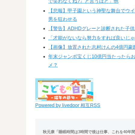
で笑わなくね?』と言うほど」他
【悲報】甲子園という神聖な舞台でウ
男を狂わせる
【警告】ADHDグレーと診断された子
「才能がないなら努力をすれば良いじ
【画像】放置された志村けんの4億円豪
年末ジャンボ宝くじ10億円当たったら
メ？
Powered by livedoor 相互RSS
秋元康「睡眠時間は3時間で後は仕事、これを40年