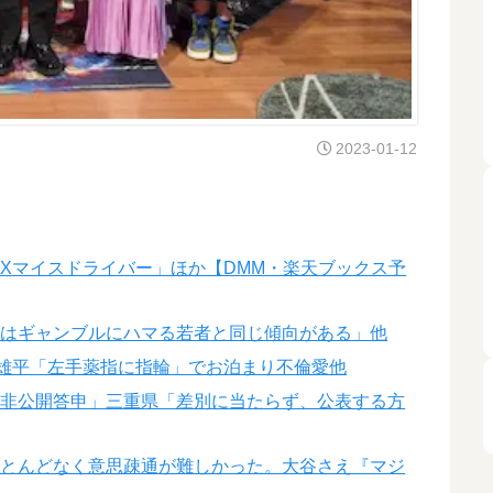
2023-01-12
DXマイスドライバー」ほか【DMM・楽天ブックス予
者はギャンブルにハマる若者と同じ傾向がある」他
梨雄平「左手薬指に指輪」でお泊まり不倫愛他
、非公開答申」三重県「差別に当たらず、公表する方
ほとんどなく意思疎通が難しかった。大谷さえ『マジ