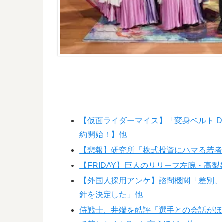
【仮面ライダーマイス】「変身ベルト 
約開始！】他
【悲報】研究所「株式投資にハマる若
【FRIDAY】巨人のリリーフ左腕・高
【外国人採用アンケ】諮問機関「差別
針を決定した」他
侍戦士、井端を酷評「選手との会話が