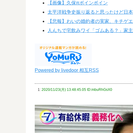
【画像】久保πボインボイン
太平洋戦争史振り返ると思ったけど日
【悲報】わいの婚約者の実家、キチゲ
人んちで宅飲みワイ「ゴムある？」家主
Powered by livedoor 相互RSS
1:
2020/11/23(月) 13:48:45.05 ID:mbuRhGsX0