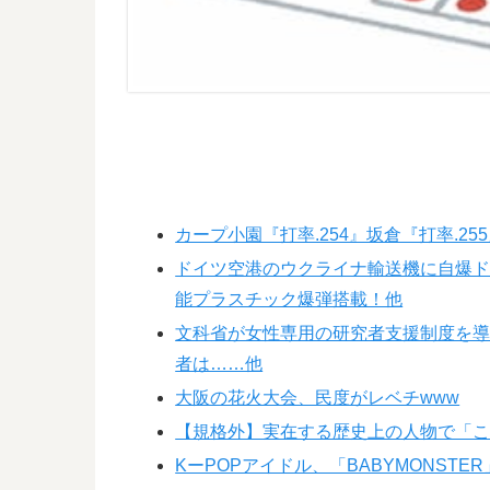
カープ小園『打率.254』坂倉『打率.25
ドイツ空港のウクライナ輸送機に自爆
能プラスチック爆弾搭載！他
文科省が女性専用の研究者支援制度を
者は……他
大阪の花火大会、民度がレベチwww
【規格外】実在する歴史上の人物で「
KーPOPアイドル、「BABYMONSTER