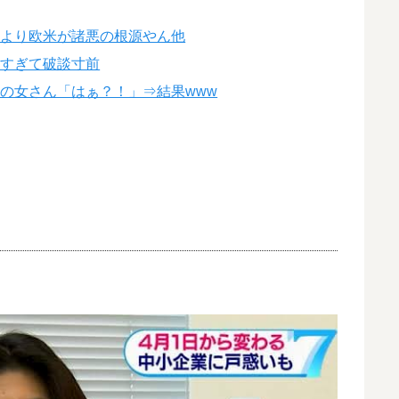
本より欧米が諸悪の根源やん他
エすぎて破談寸前
の女さん「はぁ？！」⇒結果www