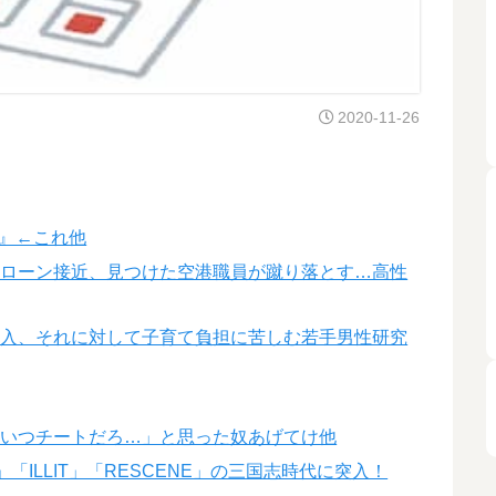
2020-11-26
5』←これ他
ドローン接近、見つけた空港職員が蹴り落とす…高性
導入、それに対して子育て負担に苦しむ若手男性研究
こいつチートだろ…」と思った奴あげてけ他
」「ILLIT」「RESCENE」の三国志時代に突入！