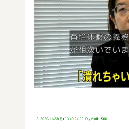
3:
2020/11/23(月) 13:49:24.22 ID:yMxdHrS80