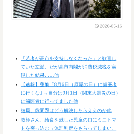
2020-05-16
「若者が高市を支持しなくなった」と歓喜し
ていた左派、だが高市内閣が消費税減税を実
現した結果……他
【速報】蓮舫「8月6日（原爆の日）に歯医者
に行くな｣ →自分は9月1日（関東大震災の日）
に歯医者に行ってました他
結局、熊問題はどう解決したらええのか他
教師さん、給食を残した児童の口にミニトマ
トを突っ込む→体罰判定をもらってしまい、