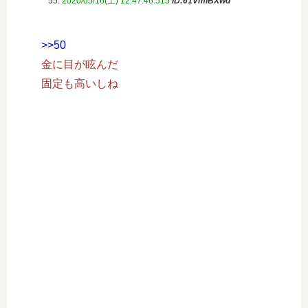
55:
2020/05/16(土) 12:47:46.515
ID:61VmlBXwd
>>50
金に目が眩んだ
固定も高いしね