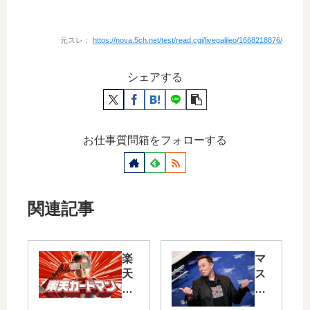
元スレ：
https://nova.5ch.net/test/read.cgi/livegalileo/1668218876/
シェアする
お仕事質問箱をフォローする
関連記事
楽
マ
天
ス
、
ク
赤
十