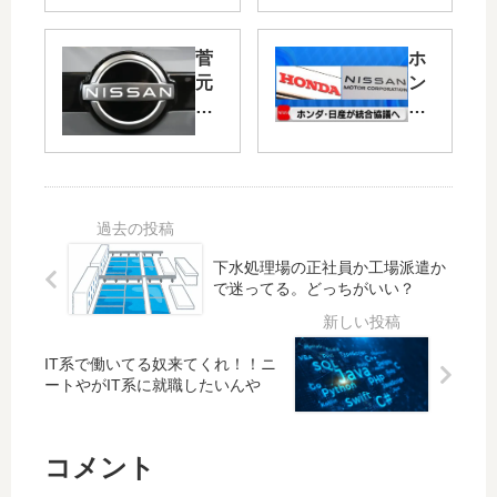
字
兆
３
円
菅
ホ
７
を
元
ン
２
失
首
ダ
８
う
相
と
億
‥
「
の
円
投
イ
経
・
資
ー
営
・
家
ロ
統
・
「
ン
合
ア
下水処理場の正社員か工場派遣か
・
協
メ
で迷ってる。どっちがいい？
マ
議
リ
ス
‥
カ
ク
日
党
IT系で働いてる奴来てくれ！！ニ
CE
産
？
ートやがIT系に就職したいんや
O
の
バ
、
主
カ
日
要
か
コメント
産
株
コ