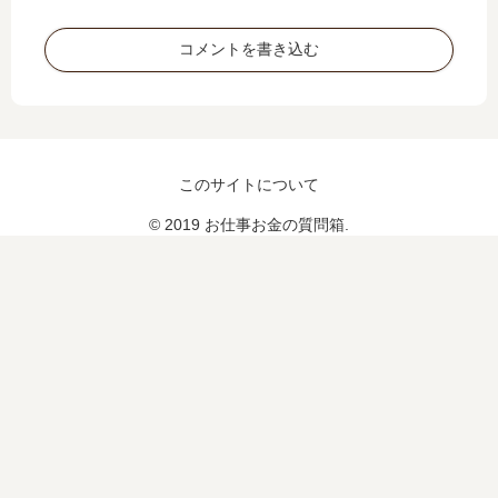
を
主
イ
助
「
ツ
け
ル
コメントを書き込む
w
て
ノ
」
く
ー
れ
」
ん
が
か
支
このサイトについて
？
持
」
© 2019 お仕事お金の質問箱.