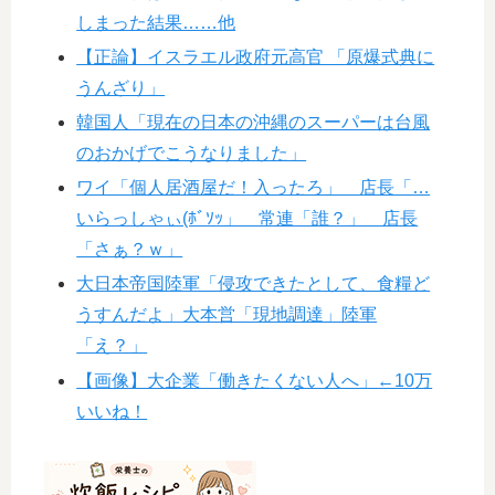
しまった結果……他
【正論】イスラエル政府元高官 「原爆式典に
うんざり」
韓国人「現在の日本の沖縄のスーパーは台風
のおかげでこうなりました」
ワイ「個人居酒屋だ！入ったろ」 店長「…
いらっしゃぃ(ﾎﾞｿｯ」 常連「誰？」 店長
「さぁ？ｗ」
大日本帝国陸軍「侵攻できたとして、食糧ど
うすんだよ」大本営「現地調達」陸軍
「え？」
【画像】大企業「働きたくない人へ」←10万
いいね！