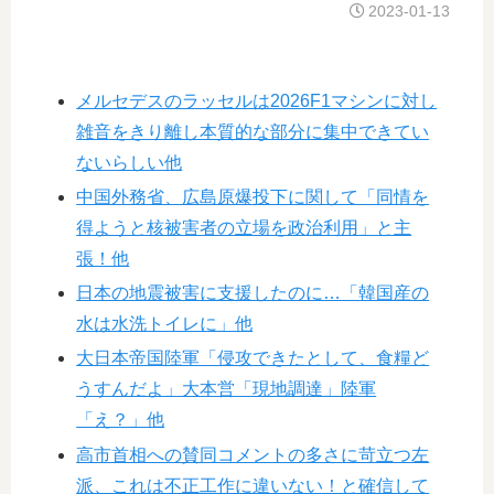
2023-01-13
メルセデスのラッセルは2026F1マシンに対し
雑音をきり離し本質的な部分に集中できてい
ないらしい他
中国外務省、広島原爆投下に関して「同情を
得ようと核被害者の立場を政治利用」と主
張！他
日本の地震被害に支援したのに…「韓国産の
水は水洗トイレに」他
大日本帝国陸軍「侵攻できたとして、食糧ど
うすんだよ」大本営「現地調達」陸軍
「え？」他
高市首相への賛同コメントの多さに苛立つ左
派、これは不正工作に違いない！と確信して