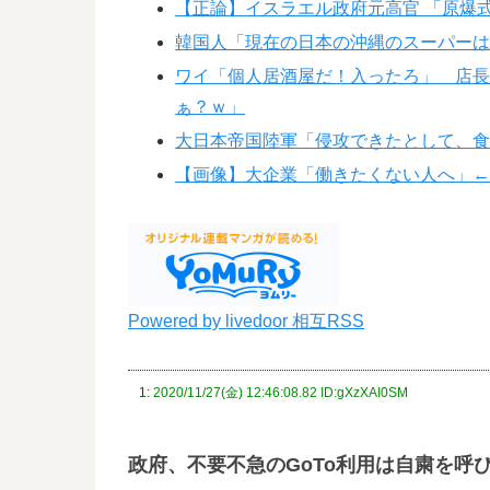
【正論】イスラエル政府元高官 「原爆
韓国人「現在の日本の沖縄のスーパー
ワイ「個人居酒屋だ！入ったろ」 店長「
ぁ？ｗ」
大日本帝国陸軍「侵攻できたとして、
【画像】大企業「働きたくない人へ」←
Powered by livedoor 相互RSS
1:
2020/11/27(金) 12:46:08.82 ID:gXzXAI0SM
政府、不要不急のGoTo利用は自粛を呼