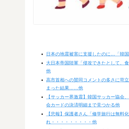
日本の地震被害に支援したのに…「韓
大日本帝国陸軍「侵攻できたとして、
他
高市首相への賛同コメントの多さに苛
まった結果……他
【サッカー界激震】韓国サッカー協会、
会カードの決済明細まで見つかる他
【悲報】保護者さん「修学旅行は無料
れ・・・・・・・・・他