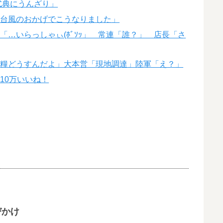
式典にうんざり」
は台風のおかげでこうなりました」
…いらっしゃぃ(ﾎﾞｿｯ」 常連「誰？」 店長「さ
食糧どうすんだよ」大本営「現地調達」陸軍「え？」
10万いいね！
びかけ