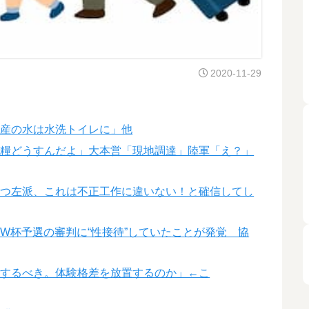
2020-11-29
国産の水は水洗トイレに」他
食糧どうすんだよ」大本営「現地調達」陸軍「え？」
立つ左派、これは不正工作に違いない！と確信してし
W杯予選の審判に“性接待”していたことが発覚 協
化するべき。体験格差を放置するのか」←こ