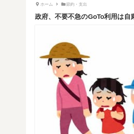
ホーム
節約・支出
政府、不要不急のGoTo利用は