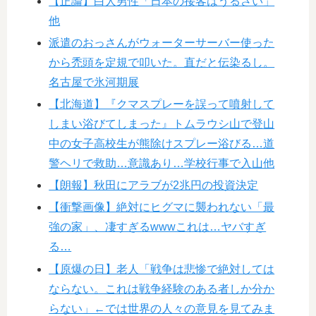
【正論】白人男性「日本の接客はうるさい」
他
派遣のおっさんがウォーターサーバー使った
から禿頭を定規で叩いた。直だと伝染るし。
名古屋で氷河期展
【北海道】『クマスプレーを誤って噴射して
しまい浴びてしまった』トムラウシ山で登山
中の女子高校生が熊除けスプレー浴びる…道
警ヘリで救助…意識あり…学校行事で入山他
【朗報】秋田にアラブが2兆円の投資決定
【衝撃画像】絶対にヒグマに襲われない「最
強の家」、凄すぎるwwwこれは…ヤバすぎ
る…
【原爆の日】老人「戦争は悲惨で絶対しては
ならない。これは戦争経験のある者しか分か
らない」←では世界の人々の意見を見てみま