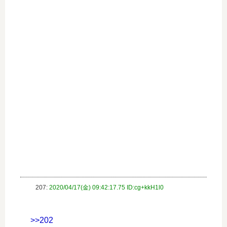
207:
2020/04/17(金) 09:42:17.75 ID:cg+kkH1l0
>>202