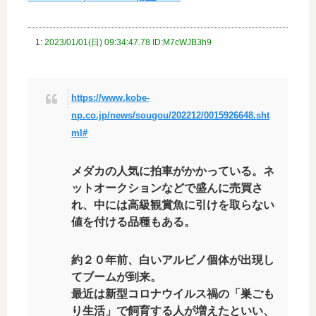
1:
2023/01/01(日) 09:34:47.78 ID:M7cWJB3h9
https://www.kobe-
np.co.jp/news/sougou/202212/0015926648.sht
ml#
メダカの人気に拍車がかかっている。ネ
ットオークションなどで盛んに売買さ
れ、中には高級観賞魚に引けを取らない
値を付ける品種もある。
約２０年前、白いアルビノ個体が出現し
てブームが到来。
最近は新型コロナウイルス禍の「巣ごも
り生活」で飼育する人が増えたといい、