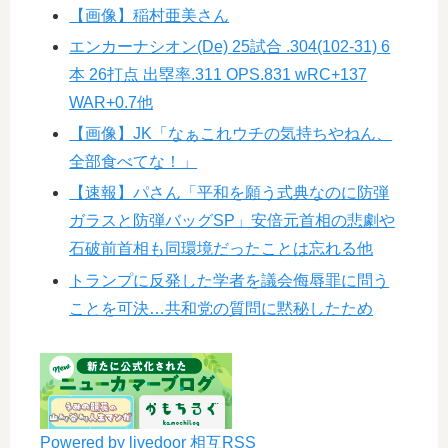
【画像】稲村亜美さん
エンカーナシオン(De) 25試合 .304(102-31) 6
本 26打点 出塁率.311 OPS.831 wRC+137
WAR+0.7他
【画像】JK「なぁこれウチの気持ちやねん、
全部食べてな！」
【速報】パさん「平和を願う式典なのに防弾
ガラスと防弾バッグSP」安倍元首相の悲劇や
石破前首相も同環境だったことは忘れる他
トランプに反発した学者を議会侮辱罪に問う
ことを可決…共和党の質問に黙秘したため
Powered by livedoor 相互RSS