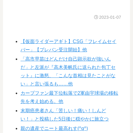
2023-01-07
【仮面ライダーアギト】CSG「フレイムセイ
バー」【プレバン受注開始】他
「高市早苗はどんだけ自己顕示欲が強いん
だ」と左派が『高木美帆氏に送られた包丁セ
ット』に激怒、「こんな首相は見たことがな
い」と言い張るも……他
カープファン最下位転落で2軍由宇球場の移転
先を考え始める。他
末期癌患者さん「苦しい！痛い！しんど
い！」と投稿した5日後に穏やかに旅立つ
親の遺産でニート最高れす(^q^)