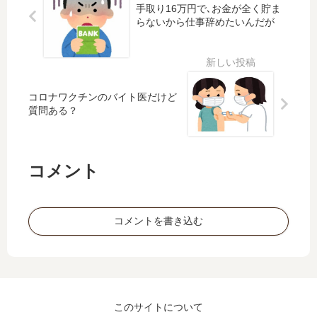
手取り16万円で､お金が全く貯ま
ー
す
給
え
らないから仕事辞めたいんだが
ナ
、
付
た
ス
少
金
ろ
を
子
が
か
貰
化
も
？
え
解
ら
コロナワクチンのバイト医だけど
る
決
え
質問ある？
の
し
な
か
ま
い
？
す
、
コメント
地
方
分
コメントを書き込む
散
し
ま
す
」
←
このサイトについて