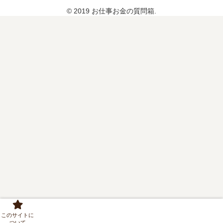
実
© 2019 お仕事お金の質問箱.
行
さ
れ
な
い
理
由
このサイトに
ついて