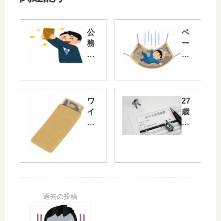
公
ベ
務
ー
員
シ
は
ッ
国
ク
や
イ
自
ン
ワ
27
治
カ
イ
歳
体
ム
、
公
が
「
期
務
赤
生
日
員
字
活
切
の
な
に
れ
給
の
余
で
料
に､
裕
10
手
な
で
万
取
ぜ
き
円
り
ボ
ま
の
教