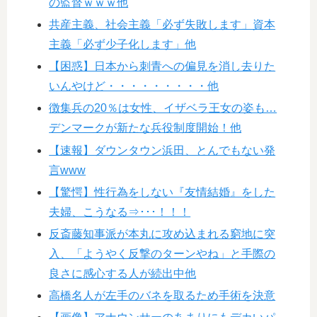
の監督ｗｗｗ他
共産主義、社会主義「必ず失敗します」資本
主義「必ず少子化します」他
【困惑】日本から刺青への偏見を消し去りた
いんやけど・・・・・・・・・他
徴集兵の20％は女性、イザベラ王女の姿も…
デンマークが新たな兵役制度開始！他
【速報】ダウンタウン浜田、とんでもない発
言www
【驚愕】性行為をしない『友情結婚』をした
夫婦、こうなる⇒･･･！！！
反斎藤知事派が本丸に攻め込まれる窮地に突
入、「ようやく反撃のターンやね」と手際の
良さに感心する人が続出中他
高橋名人が左手のバネを取るため手術を決意