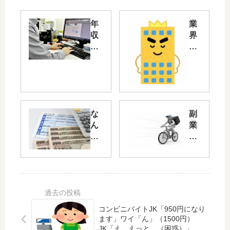
年
業
収
界
35
別
0
の
万
40
プ
代
ロ
平
グ
均
な
副
ラ
年
ん
業
マ
収
で
に
ー
ラ
手
ウ
の
ン
取
ー
ワ
キ
り
バ
イ
ン
14
ー
に
グ
万
イ
オ
が
円
ー
ス
こ
コンビニバイトJK「950円になり
と
ツ
ス
ち
ます」ワイ「ん」（1500円）
か
や
メ
ら
JK「え、えっと…（困惑）」