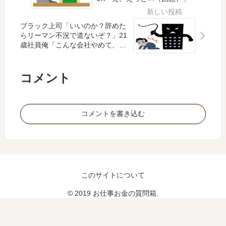
で
る
の
文
こ
副
ブラック上司「いいのか？辞めた
句
と
業
らリーマン不況で道ないぞ？」21
言
を
お
歳社員俺「こんな会社やめて、自
っ
決
し
分で道を作りますよ」
て
意
え
る
し
て
コメント
人
た
っ
ん
て
だ
コメントを書き込む
別
が
の
仕
事
し
な
このサイトについて
い
© 2019 お仕事お金の質問箱.
の
？