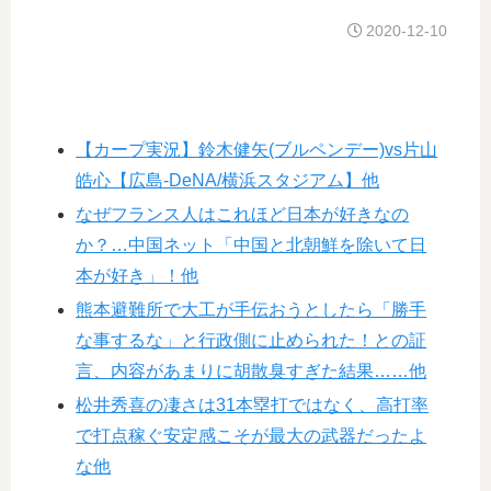
2020-12-10
【カープ実況】鈴木健矢(ブルペンデー)vs片山
皓心【広島-DeNA/横浜スタジアム】他
なぜフランス人はこれほど日本が好きなの
か？…中国ネット「中国と北朝鮮を除いて日
本が好き」！他
熊本避難所で大工が手伝おうとしたら「勝手
な事するな」と行政側に止められた！との証
言、内容があまりに胡散臭すぎた結果……他
松井秀喜の凄さは31本塁打ではなく、高打率
で打点稼ぐ安定感こそが最大の武器だったよ
な他