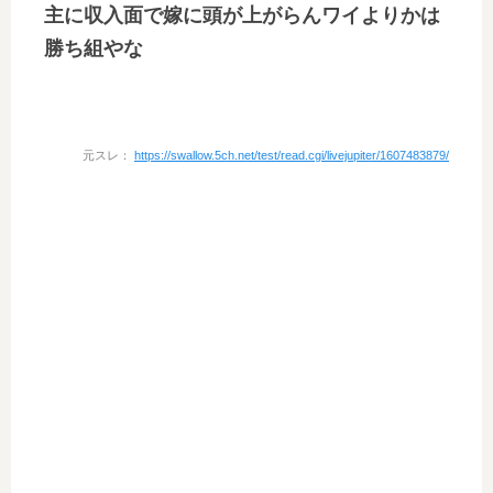
主に収入面で嫁に頭が上がらんワイよりかは
勝ち組やな
元スレ：
https://swallow.5ch.net/test/read.cgi/livejupiter/1607483879/