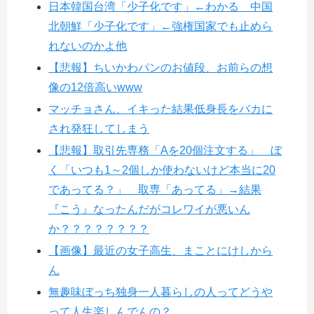
日本韓国台湾「少子化です」←わかる 中国
北朝鮮「少子化です」←強権国家でも止めら
れないのかよ他
【悲報】ちいかわパンのお値段、お前らの想
像の12倍高いwww
マッチョさん、イキった結果低身長をバカに
され発狂してしまう
【悲報】取引先専務「Aを20個注文する」 ぼ
く「いつも1～2個しか使わないけど本当に20
であってる？」 取専「あってる」→結果
『こう』なったんだがコレワイが悪いん
か？？？？？？？？
【画像】最近の女子高生、まことにけしから
ん
無趣味ぼっち独身一人暮らしの人ってどうや
って人生楽しんでんの？