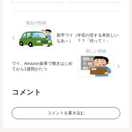
に
ル
間
状
出
休
し
況
勤
み
か
で
し
し
働
も
て
た
か
忘
年
ワ
新卒ワイ（年収の倍する車欲しい
せ
年
収
イ
なあ～） ？？「待って！」
て
会
80
、
は
中
0
ウ
い
止
万
キ
け
に
ワイ、Amazon倉庫で働きはじめ
。
ウ
てから1週間がたつ
ま
し
週
キ
せ
な
1
20
ん
い
出
％
」
コメント
勤
罪
企
週
悪
業
4
感
「
テ
70
コメントを書き込む
は
レ
％
え
ワ
の
〜
ー
複