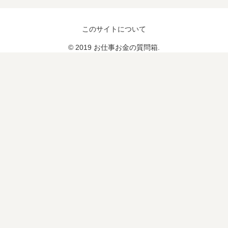
」
ク
雑
で
な
このサイトについて
年
感
収
情
© 2019 お仕事お金の質問箱.
60
を
0
抱
万
い
。
て
ど
し
っ
ま
ち
う
が
…
良
い
？