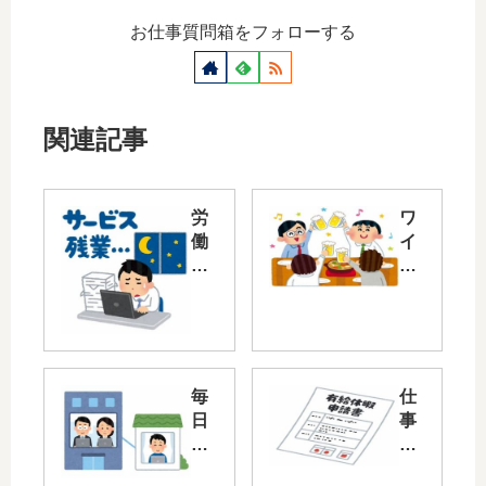
お仕事質問箱をフォローする
関連記事
労
ワ
働
イ
基
の
準
会
法
社
「
、
一
こ
日
の
毎
仕
最
コ
日
事
長
ロ
会
を
8
ナ
社
ズ
時
の