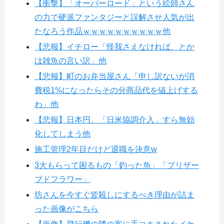
【衝撃】「オーバーロード」という絵師さん
の力で硬派ファンタジーと誤解させ人気が出
たなろう作品ｗｗｗｗｗｗｗｗｗｗ他
【悲報】イチロー「怪我さえなければ、とか
は雑魚の言い訳」他
【悲報】町のお弁当屋さん「申し訳ないが消
費税1%になったらその分商品代を値上げする
わ」他
【悲報】日本円、「日米協調介入」すら無効
化してしまう他
施工管理2年目だけど退職を決意w
3大もらって困るもの「釣った魚」「プリザー
ブドフラワー」
坊さんを今すぐ皆殺しにするべき理由が詰ま
った画像がこちら