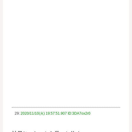
29:
2020/11/10(火) 19:57:51.907 ID:3DA7ox2r0