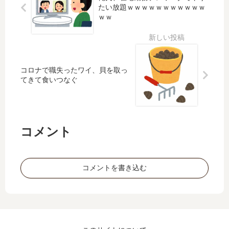
？
っ
たい放題ｗｗｗｗｗｗｗｗｗｗｗ
参
く
オ
た
ｗｗ
加
な
ヒ
な
費
い
ョ
」
30
？
ォ
ワ
00
確
」
イ
円
認
コロナで職失ったワイ、貝を取っ
俺
「
！
し
てきて食いつなぐ
「
そ
全
て
毎
う
員
る
月
で
集
？
で
す
合
す
ね
コメント
！
ワ
よ
、
」
イ
」
こ
「
上
ん
コメントを書き込む
俺
必
司
な
「
ず
「
ご
新
3
^_
時
入
回
^;
世
社
確
」
で
員
認