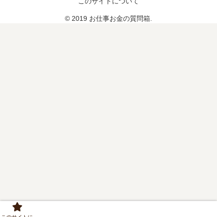
す
このサイトについて
く
し
し
ん
て
© 2019 お仕事お金の質問箱.
」
も
ま
も
す
ち
！
ろ
、
ん
」
参
加
す
る
よ
ね
？
」