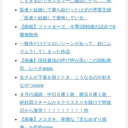
しすぎるのでカスタマーに確認したら……他
医者と結婚して勝ち組だったはずの専業主婦
「医者と結婚して後悔している」
【朗報】ファイターズ、今季SB戦後の試合で6
勝無敗他
一般作だけどエロいシーンがあって、妙にム
ラムラしてしまった作品
【画像】現役最強の呼び声が高いこの回転寿
司、レベチwww
女さんが下着を脱ぐとき、こうなるのが好き
なやつwww
８月の成績 中日６勝１敗 横浜６勝１敗
絶好調２チームがＡクラス入りを賭けて明後
日から激突！！！！！！！！！他
【画像】メスガキ、卑猥な『舌なめずり画
像』を投稿www