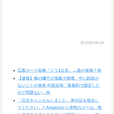
2020-08-10
広島カープ名物『ドラ1公言』←誰が候補？他
【速報】橋の欄干が強風で倒壊、中に鉄筋が
ないことが発覚 中国当局「接着剤で固定した
ので問題ない」他
「注文キャンセルしました。身分証を提出し
てください」とAmazonから突然のメール、怪