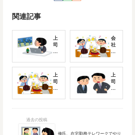
関連記事
上
会
司
社
「
の
今
先
月
輩
三
「
上
上
六
今
司
司
協
年
「
「
定
は
飲
ワ
超
忘
み
イ
え
年
会
君
ち
会
す
ミ
ゃ
な
る
ス
っ
く
ぞ
多
た
な
俺氏、在宅勤務テレワークでやり
！
い