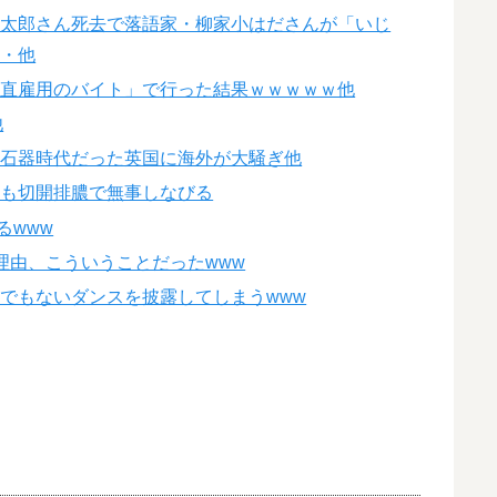
良太郎さん死去で落語家・柳家小はださんが「いじ
・・他
「直雇用のバイト」で行った結果ｗｗｗｗｗ他
他
超石器時代だった英国に海外が大騒ぎ他
るも切開排膿で無事しなびる
るwww
理由、こういうことだったwww
でもないダンスを披露してしまうwww