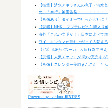
【衝撃】清水アキラさんの息子・清水
め」「暴行」被害告発・・・・・・・
【画像あり】タイミーで行った会社に
【悲報】NHK、フジテレビの仲間入り
海外「これが文明か！」日本に比べて
ワイ、キンタマが腫れ上がって入院す
【8/6】8.6秒バズーカ、反日行為で消え
【悲報】人気チケットが1秒で完売する
【画像】スレンダー美脚まんさん、とん
Powered by livedoor 相互RSS