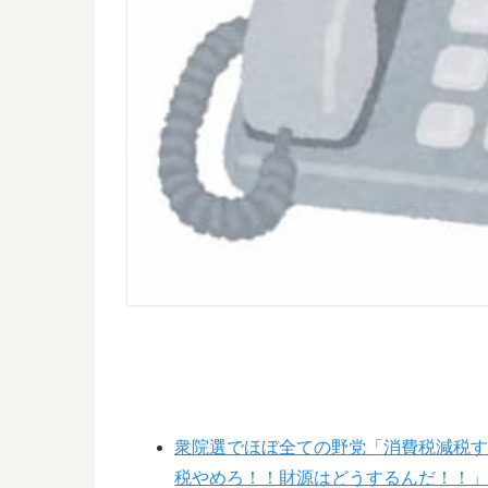
衆院選でほぼ全ての野党「消費税減税
税やめろ！！財源はどうするんだ！！