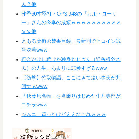
ん？他
昨季60本塁打・OPS.948の『カル・ローリ
ー』さんの今季の成績ｗｗｗｗｗｗｗｗｗｗ
ｗｗ他
とある魔術の禁書目録、最新刊でヒロイン戦
争決着www
貯金だけし続けた独身おじさん（通称桐谷さ
ん）の人生、あまりに悲惨すぎるwww
【衝撃】竹取物語、ここにきて凄い事実が判
明するwww
「秋葉原名物」を名乗りはじめた牛丼専門が
コチラwww
ジムニー買ったけどええなこれｗｗｗ