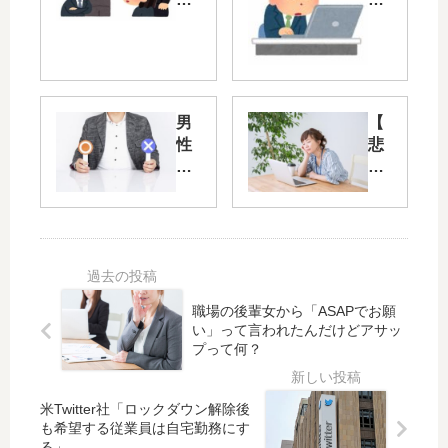
職
無
場
能
の
な
女
新
性
人
男
【
社
が
性
悲
員
入
で
報
の
っ
私
】
思
て
服
在
考
き
が
宅
が
た
OK
勤
理
時
な
務
解
の
仕
、
で
対
職場の後輩女から「ASAPでお願
事
全
き
処
い」って言われたんだけどアサッ
っ
然
プって何？
な
法
て
や
い
な
る
に
気
米Twitter社「ロックダウン解除後
も希望する従業員は自宅勤務にす
が
起
る」