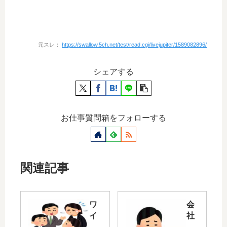
元スレ：
https://swallow.5ch.net/test/read.cgi/livejupiter/1589082896/
シェアする
お仕事質問箱をフォローする
関連記事
ワ
会
イ
社
の
に