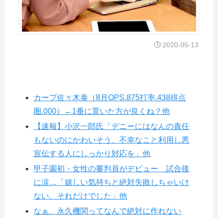
2020-05-13
カープ佐々木泰（8月OPS.875打率.438得点
圏.000）←1番に置いた方が良くね？他
【速報】小沢一郎氏「デニーにはなんの責任
もないのにかわいそう、不幸なこと利用し悪
宣伝する人にしっかり対応を」他
甲子園初・女性の審判員がデビュー 試合後
に涙…「嬉しい気持ちと絶対失敗しちゃいけ
ない、それだけでした」他
なぁ、永久機関ってなんで絶対に作れない