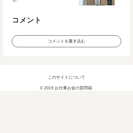
あ
き
る
な
？
い
コメント
捗
ら
な
い
コメントを書き込む
このサイトについて
© 2019 お仕事お金の質問箱.