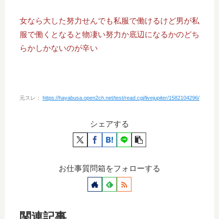
女なら大した努力せんでも私服で働けるけど男が私
服で働くとなると物凄い努力か底辺になるかのどち
らかしかないのが辛い
元スレ：
https://hayabusa.open2ch.net/test/read.cgi/livejupiter/1582104296/
シェアする
お仕事質問箱をフォローする
関連記事