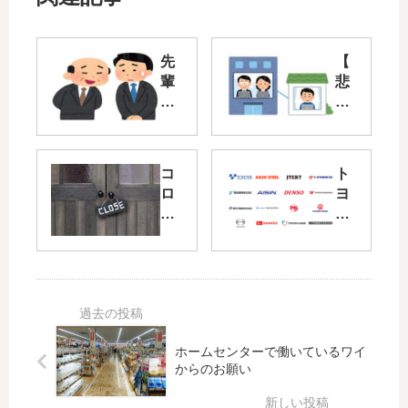
先
【
輩
悲
「
報
ワ
】
イ
弊
君
社
コ
ト
っ
、
ロ
ヨ
て
全
ナ
タ
AT
社
ウ
の
限
リ
イ
下
定
モ
ル
請
っ
ー
ス
け
ぽ
ト
の
が､
い
ワ
影
も
よ
ー
ホームセンターで働いているワイ
響
は
ね
ク
からのお願い
で
や
w
に
先
大
」
な