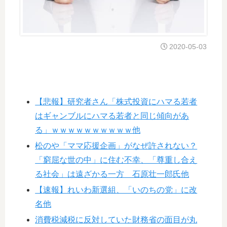
2020-05-03
【悲報】研究者さん「株式投資にハマる若者
はギャンブルにハマる若者と同じ傾向があ
る」ｗｗｗｗｗｗｗｗｗｗ他
松のや「ママ応援企画」がなぜ許されない？
「窮屈な世の中」に住む不幸、「尊重し合え
る社会」は遠ざかる一方 石原壮一郎氏他
【速報】れいわ新選組、「いのちの党」に改
名他
消費税減税に反対していた財務省の面目が丸