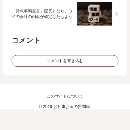
が
企
ワ
っ
見
業
イ
た
「緊急事態宣言」延長となり、ワ
通
な
イの会社の倒産が確定したもよう
「(
の
せ
件
ｲﾗ
に
な
・
ｯ)
上
い
・
MT
司
コメント
企
・
で
が
業
す
「
の
け
対
『
コメントを書き込む
ど
面
あ
」
の
き
コ
ら
ミ
め
ュ
倒
ニ
このサイトについて
産
ケ
』
© 2019 お仕事お金の質問箱.
ー
が
シ
増
ョ
え
ン
て