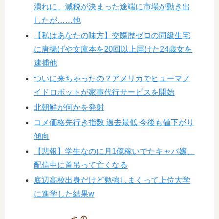
潰れに、減税が決まった途端に市場が動き出
したが……他
【私はあなたの味方】交際歴ゼロの同級生宅
に唐揚げや文庫本を20回以上届けた24歳女を
逮捕他
ついに来ちゃったの？アメリカでヒューマノ
イドロボットが家事代行サービスを開始
北朝鮮が何かを発射
コメ価格先行き指数 過去最低 今後も値下がり
傾向
【悲報】学生なのに月1億稼いでたキャバ嬢、
配信中に首吊って亡くなる
底辺高校出身だけど勉強しまくって上位大学
に進学した結果w