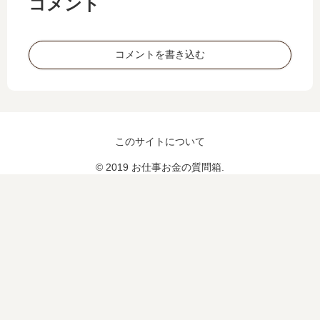
コメント
れ
う
な
羽
い
目
コメントを書き込む
に
な
る
け
ど
休
このサイトについて
ま
せ
© 2019 お仕事お金の質問箱.
た
ら
仕
事
が
回
れ
せ
ん