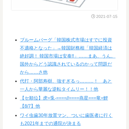
2021-07-15
ブルームバーグ「韓国株式市場はすでに投資
不適格となった」→韓国財務相「韓国経済は
絶好調！ 韓国市場は安泰!!」……まあ、うん。
国外からどう認識されているのかって問題だ
から……さ他
代打・阿部寿樹、強すぎるっ………！ あと
一人から華麗な逆転タイムリー！！他
【セ順位】虎=兎-====//====燕星===竜=鯉
【8/7】他
ワイ虫歯30年放置マン、ついに歯医者に行く
も2021年までの通院が決まる