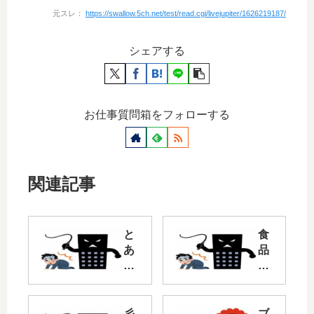
元スレ：
https://swallow.5ch.net/test/read.cgi/livejupiter/1626219187/
シェアする
お仕事質問箱をフォローする
関連記事
と
食
あ
品
る
関
ブ
係
ラ
の
ッ
ブ
彡
ブ