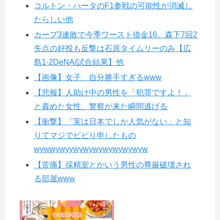
コルトン・ハータのF1参戦の可能性が消滅し
たらしい他
カープ3連敗で今季ワースト借金16。森下7回2
失点の好投も反撃は石原タイムリーのみ【広
島1-2DeNA/試合結果】他
【画像】女子、自分勝手すぎるwww
【悲報】人助け中の男性を「犯罪ですよ！」
と責めた女性、警察が来た瞬間逃げる
【衝撃】「実は日本でしか人気がない」と知
りてマジでビビり申したもの
wywwywyywywywywywywywyw
【苦痛】採精室とかいう男性の尊厳破壊され
る部屋www